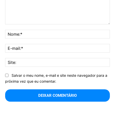
Comentário:
No
E-
mai
Sit
Salvar o meu nome, e-mail e site neste navegador para a
próxima vez que eu comentar.