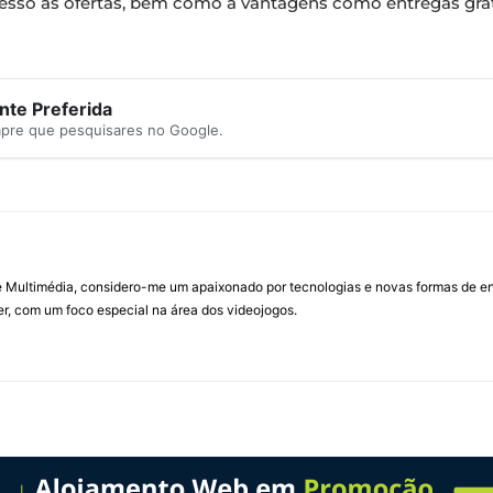
 acesso às ofertas, bem como a vantagens como entregas gra
te Preferida
mpre que pesquisares no Google.
Multimédia, considero-me um apaixonado por tecnologias e novas formas de ent
, com um foco especial na área dos videojogos.