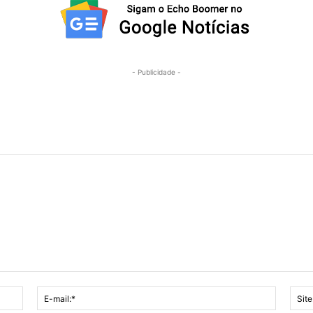
- Publicidade -
Nome:*
E-
mail:*