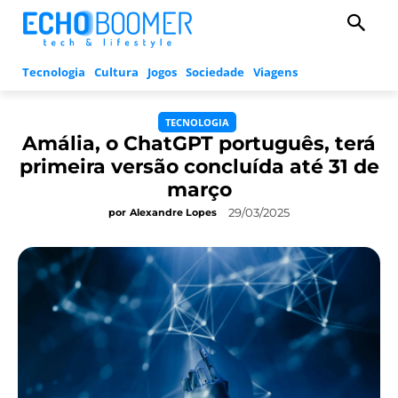
Tecnologia
Cultura
Jogos
Sociedade
Viagens
TECNOLOGIA
Amália, o ChatGPT português, terá
primeira versão concluída até 31 de
março
29/03/2025
por
Alexandre Lopes