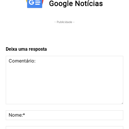
- Publicidade -
Deixa uma resposta
Comentário:
No
E-