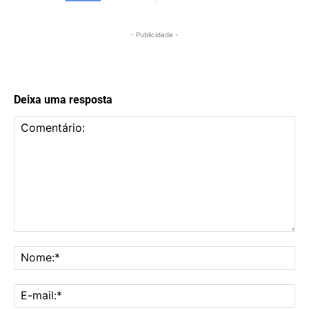
- Publicidade -
Deixa uma resposta
Comentário:
No
E-
mai