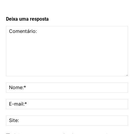
Deixa uma resposta
Comentário:
No
E-
mai
Sit