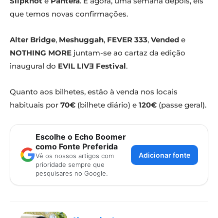
Slipknot
e
Pantera
. E agora, uma semana depois, eis
que temos novas confirmações.
Alter Bridge
,
Meshuggah
,
FEVER 333
,
Vended
e
NOTHING MORE
juntam-se ao cartaz da edição
inaugural do
EVIL LIVƎ Festival
.
Quanto aos bilhetes, estão à venda nos locais
habituais por
70€
(bilhete diário) e
120€
(passe geral).
Escolhe o Echo Boomer
como Fonte Preferida
Adicionar fonte
Vê os nossos artigos com
prioridade sempre que
pesquisares no Google.