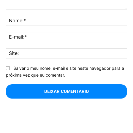
Comentário:
No
E-
mai
Sit
Salvar o meu nome, e-mail e site neste navegador para a
próxima vez que eu comentar.