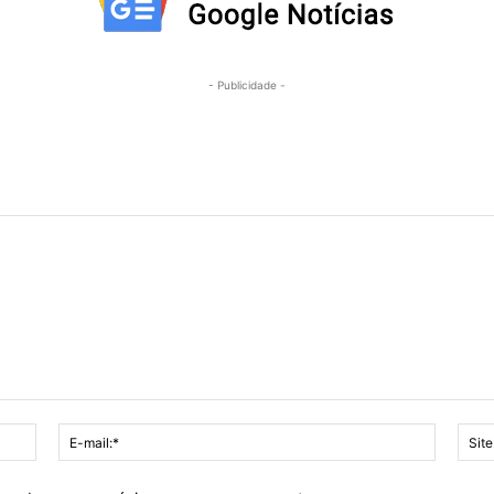
- Publicidade -
Nome:*
E-
mail:*