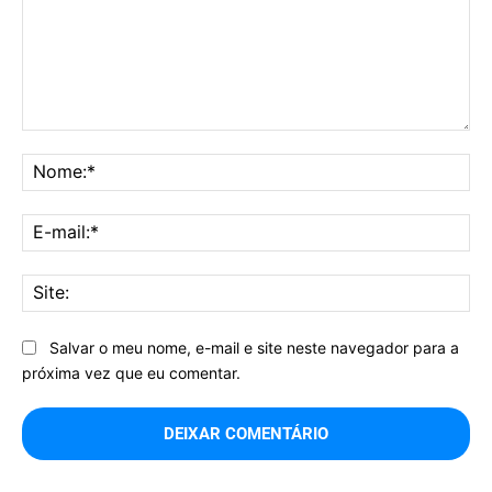
Comentário:
No
E-
mai
Sit
Salvar o meu nome, e-mail e site neste navegador para a
próxima vez que eu comentar.