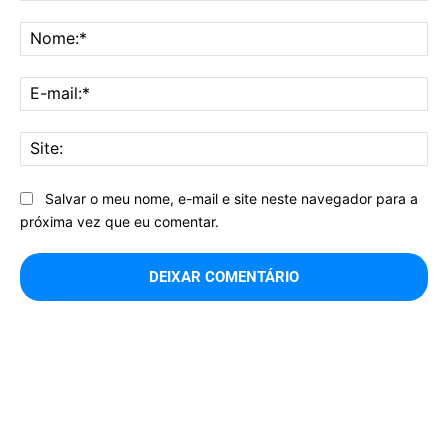
Comentário:
No
E-
mai
Sit
Salvar o meu nome, e-mail e site neste navegador para a
próxima vez que eu comentar.