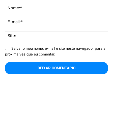
Comentário:
No
E-
mai
Sit
Salvar o meu nome, e-mail e site neste navegador para a
próxima vez que eu comentar.