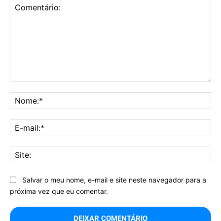
Comentário:
No
E-
mai
Sit
Salvar o meu nome, e-mail e site neste navegador para a
próxima vez que eu comentar.