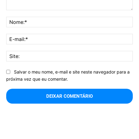
Comentário:
No
E-
mai
Sit
Salvar o meu nome, e-mail e site neste navegador para a
próxima vez que eu comentar.