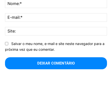
No
E-
mai
Sit
Salvar o meu nome, e-mail e site neste navegador para a
próxima vez que eu comentar.