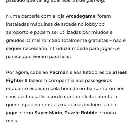
passado que vai agradar aos fãs de
gaming
.
Numa parceria com a loja
Arcadegame
, foram
instaladas máquinas de arcade no lobby do
aeroporto e podem ser utilizadas por miúdos e
graúdos. O melhor? São totalmente gratuitas – não é
sequer necessário introduzir moeda para jogar -, e
parece que vieram para ficar.
Por agora, cabe ao
Pacman
e aos lutadores de
Street
Fighter II
fazerem companhia aos passageiros
enquanto esperam pela hora de embarcar rumo aos
seus destinos. De acordo com um leitor atento, a
quem agradecemos, as máquinas incluem ainda
jogos como
Super Mario
,
Puzzle Bobble
e muito
mais.