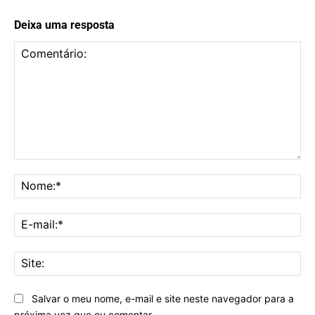
Deixa uma resposta
Comentário:
No
E-
mai
Sit
Salvar o meu nome, e-mail e site neste navegador para a
próxima vez que eu comentar.