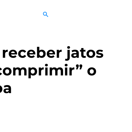
receber jatos
comprimir” o
oa