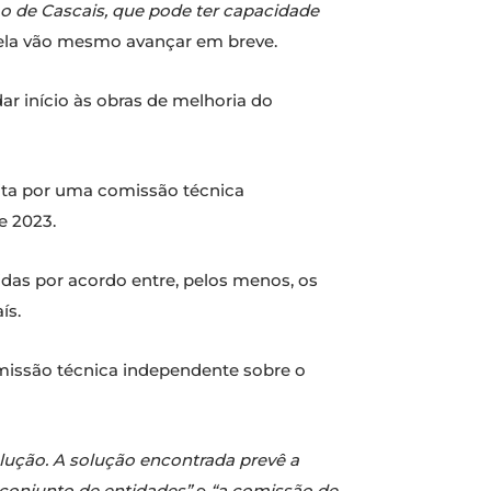
o de Cascais, que pode ter capacidade
rtela vão mesmo avançar em breve.
 dar início às obras de melhoria do
feita por uma comissão técnica
e 2023.
das por acordo entre, pelos menos, os
ís.
missão técnica independente sobre o
lução. A solução encontrada prevê a
conjunto de entidades”
e
“a comissão de