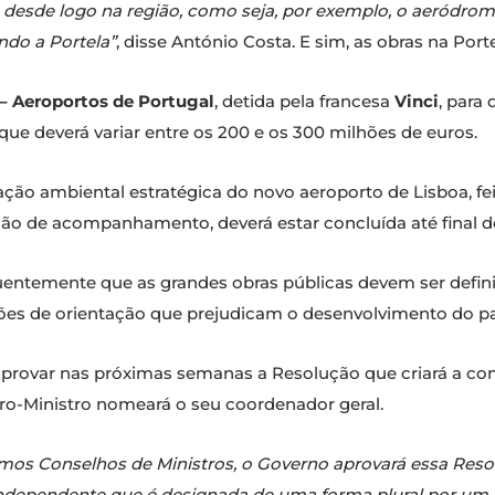
desde logo na região, como seja, por exemplo, o aeródrom
ndo a Portela”
, disse António Costa. E sim, as obras na Po
 Aeroportos de Portugal
, detida pela francesa
Vinci
, para
que deverá variar entre os 200 e os 300 milhões de euros.
aliação ambiental estratégica do novo aeroporto de Lisboa, 
o de acompanhamento, deverá estar concluída até final d
entemente que as grandes obras públicas devem ser defini
ações de orientação que prejudicam o desenvolvimento do pa
provar nas próximas semanas a Resolução que criará a co
ro-Ministro nomeará o seu coordenador geral.
mos Conselhos de Ministros, o Governo aprovará essa Reso
ndependente que é designada de uma forma plural por um 