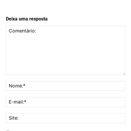
Deixa uma resposta
Comentário:
No
E-
mai
Sit