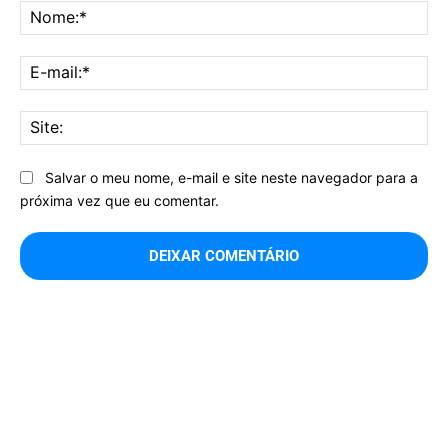
No
E-
mai
Sit
Salvar o meu nome, e-mail e site neste navegador para a
próxima vez que eu comentar.