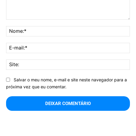
Comentário:
No
E-
mai
Sit
Salvar o meu nome, e-mail e site neste navegador para a
próxima vez que eu comentar.