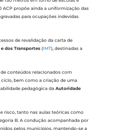
de 150 metros em torno de escolas e
O ACP propõe ainda a uniformização das
agravadas para ocupações indevidas
essos de revalidação da carta de
 e dos Transportes
(
IMT
), destinadas a
e de conteúdos relacionados com
.º ciclo, bem como a criação de uma
onsabilidade pedagógica da
Autoridade
 risco, tanto nas aulas teóricas como
ategoria B. A condução acompanhada por
finidos pelos municípios, mantendo-se a