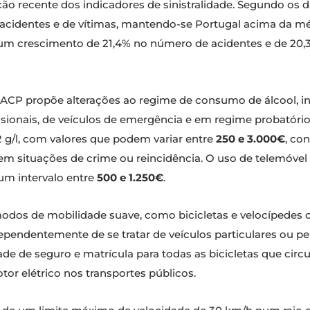
 recente dos indicadores de sinistralidade. Segundo os d
cidentes e de vítimas, mantendo-se Portugal acima da mé
m crescimento de 21,4% no número de acidentes e de 20,3
 ACP propõe alterações ao regime de consumo de álcool, i
ssionais, de veículos de emergência e em regime probatório
2 g/l, com valores que podem variar entre
250 e 3.000€
, co
em situações de crime ou reincidência. O uso de telemóvel
um intervalo entre
500 e 1.250€
.
 modos de mobilidade suave, como bicicletas e velocípede
pendentemente de se tratar de veículos particulares ou per
 de seguro e matrícula para todas as bicicletas que circul
or elétrico nos transportes públicos.