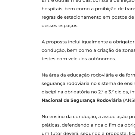
Entre outras medidas, consta a definiçã
hospitais, bem como a proibição de tra
regras de estacionamento em postos de 
desses espaços.
A proposta inclui igualmente a obrigato
condução, bem como a criação de zonas
testes com veículos autónomos.
Na área da educação rodoviária e da fo
segurança rodoviária no sistema de ensi
disciplina obrigatória no 2.º e 3.º ciclo
Nacional de Segurança Rodoviária
(ANSR
No ensino da condução, a associação pro
práticas, defendendo ainda o fim da ob
um tutor deverá, segundo a proposta, fi