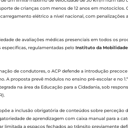
o de um limite máximo de velocidade de 30 km/h num raio 
nsporte de crianças com menos de 12 anos em motociclos. 
carregamento elétrico a nível nacional, com penalizações 
riedade de avaliações médicas presenciais em todos os proc
 específicas, regulamentadas pelo
Instituto da Mobilidade
rmação de condutores, o ACP defende a introdução precoc
no. A proposta prevê módulos no ensino pré-escolar e no 1
s, integrada na área da Educação para a Cidadania, sob resp
).
põe a inclusão obrigatória de conteúdos sobre perceção de
rigatoriedade de aprendizagem com caixa manual para a c
car limitada a espaços fechados ao trânsito previamente de