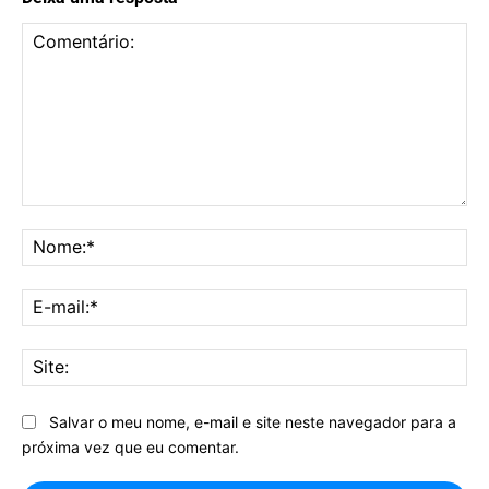
Comentário:
No
E-
mai
Sit
Salvar o meu nome, e-mail e site neste navegador para a
próxima vez que eu comentar.