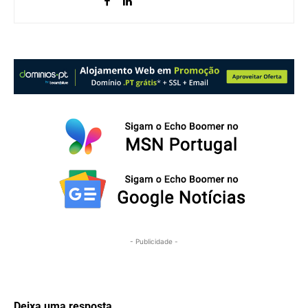
- Publicidade -
Deixa uma resposta