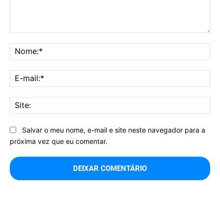
Comentário:
No
E-
mai
Sit
Salvar o meu nome, e-mail e site neste navegador para a
próxima vez que eu comentar.