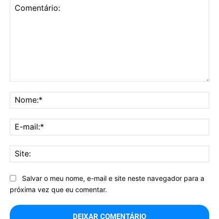
Comentário:
No
E-
mai
Sit
Salvar o meu nome, e-mail e site neste navegador para a
próxima vez que eu comentar.