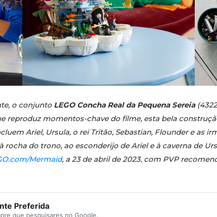
te, o conjunto
LEGO Concha Real da Pequena Sereia
(4322
que reproduz momentos-chave do filme, esta bela construçã
uem Ariel, Ursula, o rei Tritão, Sebastian, Flounder e as irm
s à rocha do trono, ao esconderijo de Ariel e à caverna de 
GO.com/Mermaid
, a 23 de abril de 2023, com PVP recomend
te Preferida
mpre que pesquisares no Google.