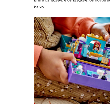
Entre os
19,99€
e os
159,99€
, os novos 
baixo.