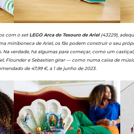
ros com o set
LEGO Arca do Tesouro de Ariel
(43229), adeq
ma miniboneca de Ariel, os fãs podem construir o seu própr
 Na verdade, há algumas para começar, como um castiçal, u
riel, Flounder e Sebastian girar — como numa caixa de mús
omendado de 47,99 €, a 1 de junho de 2023.