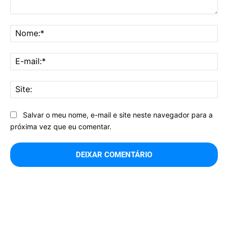
Comentário:
No
E-
mai
Sit
Salvar o meu nome, e-mail e site neste navegador para a
próxima vez que eu comentar.