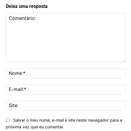
Deixa uma resposta
Comentário:
No
E-
mai
Sit
Salvar o meu nome, e-mail e site neste navegador para a
próxima vez que eu comentar.