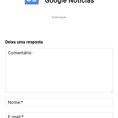
- Publicidade -
Deixa uma resposta
Comentário:
No
E-