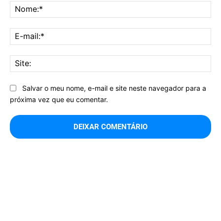
No
E-
mai
Sit
Salvar o meu nome, e-mail e site neste navegador para a
próxima vez que eu comentar.