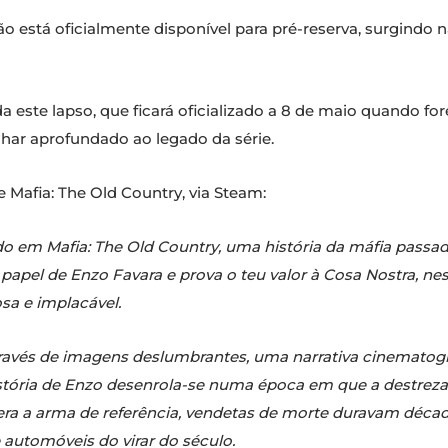
o está oficialmente disponível para pré-reserva, surgindo 
 este lapso, que ficará oficializado a 8 de maio quando f
olhar aprofundado ao legado da série.
e Mafia: The Old Country, via Steam:
o em Mafia: The Old Country, uma história da máfia passada
 papel de Enzo Favara e prova o teu valor à Cosa Nostra, ne
sa e implacável.
ravés de imagens deslumbrantes, uma narrativa cinematográ
istória de Enzo desenrola-se numa época em que a destreza
era a arma de referência, vendetas de morte duravam déca
e automóveis do virar do século.