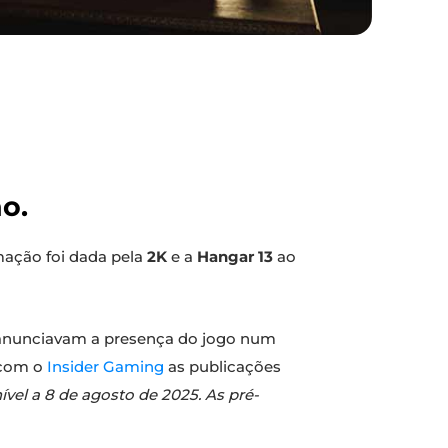
o.
rmação foi dada pela
2K
e a
Hangar 13
ao
o anunciavam a presença do jogo num
o com o
Insider Gaming
as publicações
ível a 8 de agosto de 2025. As pré-