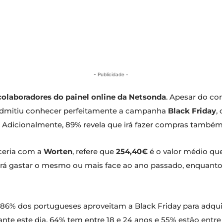
- Publicidade -
colaboradores do painel online da Netsonda
. Apesar do co
 admitiu conhecer perfeitamente a campanha
Black Friday
,
 Adicionalmente, 89% revela que irá fazer compras també
ceria com a
Worten
, refere que
254,40€
é o valor médio qu
os irá gastar o mesmo ou mais face ao ano passado, enqua
6% dos portugueses aproveitam a Black Friday para adquiri
te este dia, 64% tem entre 18 e 24 anos e 55% estão entre 