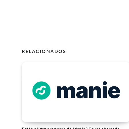
RELACIONADOS
Estão a ligar em nome do Manie? É uma chamada