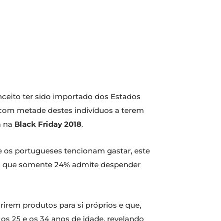
nceito ter sido importado dos Estados
 com metade destes indivíduos a terem
m na
Black Friday 2018
.
e os portugueses tencionam gastar, este
nto que somente 24% admite despender
rem produtos para si próprios e que,
os 25 e os 34 anos de idade, revelando