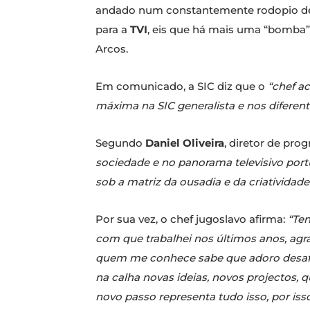
andado num constantemente rodopio de 
para a
TVI
, eis que há mais uma “bomba”:
Arcos.
Em comunicado, a SIC diz que o
“chef a
máxima na SIC generalista e nos diferen
Segundo
Daniel Oliveira
, diretor de pro
sociedade e no panorama televisivo port
sob a matriz da ousadia e da criatividad
Por sua vez, o chef jugoslavo afirma:
“Ten
com que trabalhei nos últimos anos, agr
quem me conhece sabe que adoro desafios.
na calha novas ideias, novos projectos,
novo passo representa tudo isso, por iss