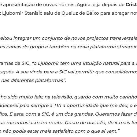
apresentação de novos nomes. Agora, e já depois de
Cris
 Ljubomir Stanisic saiu de Queluz de Baixo para abraçar n
ceitou integrar um conjunto de novos projectos transversai
tes canais do grupo e também na nova plataforma streaming
gramas da SIC,
“o Ljubomir tem uma intuição natural para a
uguês. A sua vinda para a SIC vai permitir que consolidemo
e nas diferentes plataformas”
.
ho sido muito feliz na televisão, guardo com muito carinh
adecerei para sempre à TVI a oportunidade que me deu, o es
 E este, com a SIC, é um dos grandes. Queremos fazer dife
 que me entusiasmam muito. Gosto de ousadia, de ir mais lo
o não podia estar mais satisfeito com o que aí vem.”