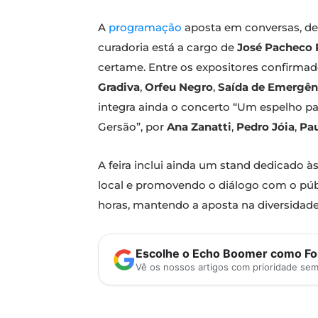
A
programação
aposta em conversas, deb
curadoria está a cargo de
José Pacheco 
certame. Entre os expositores confir
Gradiva
,
Orfeu Negro
,
Saída de Emergên
integra ainda o concerto “Um espelho par
Gersão”, por
Ana Zanatti
,
Pedro Jóia
,
Pau
A feira inclui ainda um stand dedicado às
local e promovendo o diálogo com o públi
horas, mantendo a aposta na diversidade 
Escolhe o Echo Boomer como Fon
Vê os nossos artigos com prioridade se