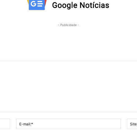
- Publicidade -
Nome:*
E-
mail:*