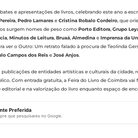
ates e apresentações de livros, celebrando este ano a esc
Pereira
,
Pedro Lamares
e
Cristina Robalo Cordeiro
, que ori
mados surgem nomes de peso como
Porto Editora
,
Grupo Ley
cia
,
Minutos de Leitura
,
Bruaá
,
Almedina
e
Imprensa da Un
a ver o Outro: Um retrato falado à procura de Teolinda Ger
lo Campos dos Reis
e
José Anjos
.
 publicações de entidades artísticas e culturais da cidade, 
co. Com entrada gratuita, a Feira do Livro de Coimbra vai f
editorial e na valorização do livro enquanto espaço de enc
te Preferida
mpre que pesquisares no Google.