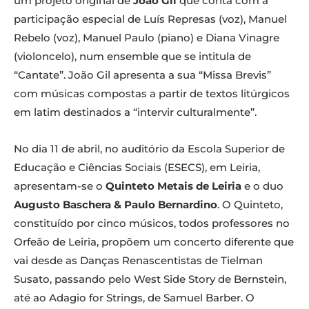
um projeto original de
João Gil
que conta com a
participação especial de Luís Represas (voz), Manuel
Rebelo (voz), Manuel Paulo (piano) e Diana Vinagre
(violoncelo), num ensemble que se intitula de
“Cantate”. João Gil apresenta a sua “Missa Brevis”
com músicas compostas a partir de textos litúrgicos
em latim destinados a “intervir culturalmente”.
No dia 11 de abril, no auditório da Escola Superior de
Educação e Ciências Sociais (ESECS), em Leiria,
apresentam-se o
Quinteto Metais de Leiria
e o duo
Augusto Baschera & Paulo Bernardino
. O Quinteto,
constituído por cinco músicos, todos professores no
Orfeão de Leiria, propõem um concerto diferente que
vai desde as Danças Renascentistas de Tielman
Susato, passando pelo West Side Story de Bernstein,
até ao Adagio for Strings, de Samuel Barber. O