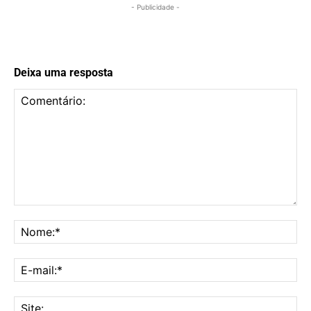
- Publicidade -
Deixa uma resposta
Comentário:
No
E-
mai
Sit