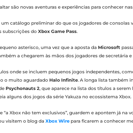
faltar são novas aventuras e experiências para conhecer na
 um catálogo preliminar do que os jogadores de consolas 
as subscrições do
Xbox Game Pass
.
 pequeno asterisco, uma vez que a aposta da
Microsoft
passa
também a chegarem às mãos dos jogadores de secretária e 
ítulos onde se incluem pequenos jogos independentes, com
omo o muito aguardado
Halo Infinite
. A longa lista também i
de
Psychonauts 2
, que aparece na lista dos títulos a ser
reia alguns dos jogos da série Yakuza no ecossistema Xbox.
ue “a Xbox não tem exclusivos”, guardem e apontem já na 
ou visitem o blog da
Xbox Wire
para ficarem a conhecer mel