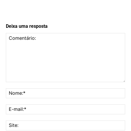
Deixa uma resposta
Comentário:
No
E-
mai
Sit