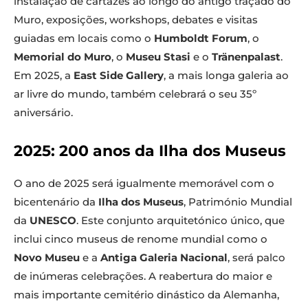
instalação de cartazes ao longo do antigo traçado do
Muro, exposições, workshops, debates e visitas
guiadas em locais como o
Humboldt Forum
, o
Memorial do Muro
, o
Museu Stasi
e o
Tränenpalast
.
Em 2025, a
East Side Gallery
, a mais longa galeria ao
ar livre do mundo, também celebrará o seu 35º
aniversário.
2025: 200 anos da Ilha dos Museus
O ano de 2025 será igualmente memorável com o
bicentenário da
Ilha dos Museus
, Património Mundial
da
UNESCO
. Este conjunto arquitetónico único, que
inclui cinco museus de renome mundial como o
Novo Museu
e a
Antiga Galeria Nacional
, será palco
de inúmeras celebrações. A reabertura do maior e
mais importante cemitério dinástico da Alemanha,