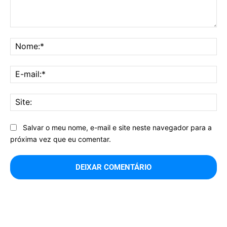
Comentário:
No
E-
mai
Sit
Salvar o meu nome, e-mail e site neste navegador para a
próxima vez que eu comentar.