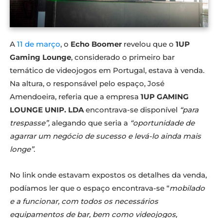
A
11 de março
, o
Echo Boomer
revelou que o
1UP
Gaming Lounge
, considerado o primeiro bar
temático de videojogos em Portugal, estava à venda.
Na altura, o responsável pelo espaço, José
Amendoeira, referia que a empresa
1UP GAMING
LOUNGE UNIP. LDA
encontrava-se disponível
“para
trespasse”,
alegando que seria a
“oportunidade de
agarrar um negócio de sucesso e levá-lo ainda mais
longe”
.
No link onde estavam expostos os detalhes da venda,
podíamos ler que o espaço encontrava-se “
mobilado
e a funcionar, com todos os necessários
equipamentos de bar, bem como videojogos,