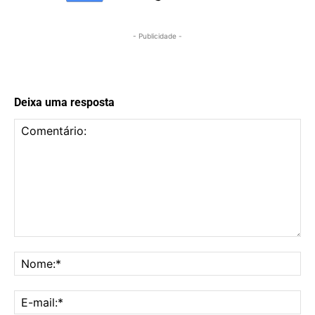
- Publicidade -
Deixa uma resposta
Comentário:
No
E-
mai