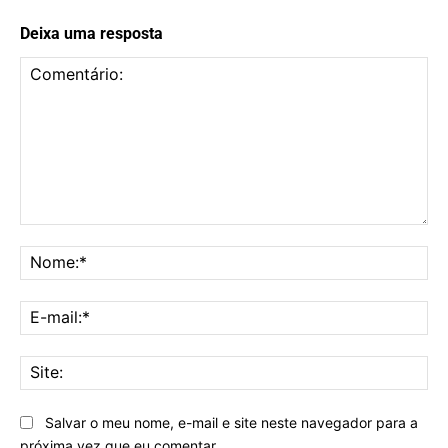
Deixa uma resposta
Comentário:
No
E-
mai
Sit
Salvar o meu nome, e-mail e site neste navegador para a
próxima vez que eu comentar.