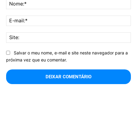
No
E-
mai
Sit
Salvar o meu nome, e-mail e site neste navegador para a
próxima vez que eu comentar.