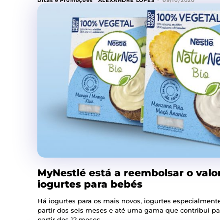
Dicas e Promoções
ALEXANDRE LOPES
-
09/10/2020
MyNestlé está a reembolsar o valo
iogurtes para bebés
Há iogurtes para os mais novos, iogurtes especialment
partir dos seis meses e até uma gama que contribui pa
partir dos 12 meses.