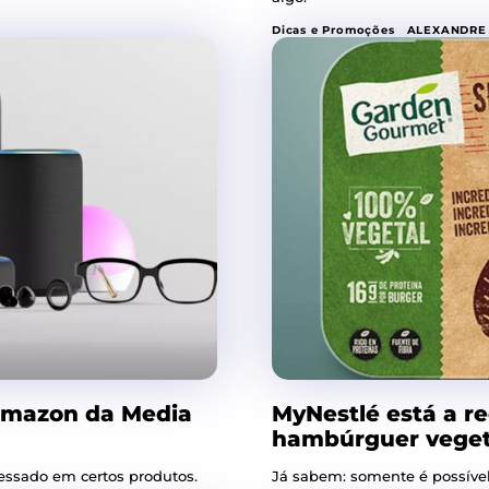
Dicas e Promoções
ALEXANDRE
Amazon da Media
MyNestlé está a r
hambúrguer veget
essado em certos produtos.
Já sabem: somente é possíve