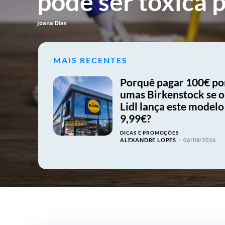
pode ser tóxica p
Joana Dias
MAIS RECENTES
Porquê pagar 100€ po
umas Birkenstock se o
Lidl lança este modelo
9,99€?
DICAS E PROMOÇÕES
ALEXANDRE LOPES
-
06/08/2026