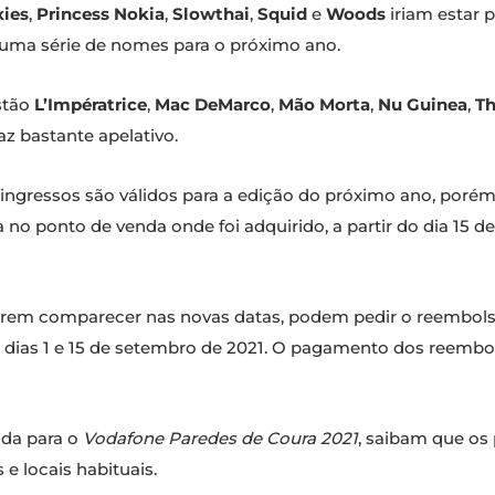
xies
,
Princess Nokia
,
Slowthai
,
Squid
e
Woods
iriam estar 
s uma série de nomes para o próximo ano.
stão
L’Impératrice
,
Mac DeMarco
,
Mão Morta
,
Nu Guinea
,
Th
z bastante apelativo.
ingressos são válidos para a edição do próximo ano, porém,
ta no ponto de venda onde foi adquirido, a partir do dia 15 d
erem comparecer nas novas datas, podem pedir o reembolso 
 dias 1 e 15 de setembro de 2021. O pagamento dos reembol
da para o
Vodafone Paredes de Coura 2021
, saibam que os 
s e locais habituais.