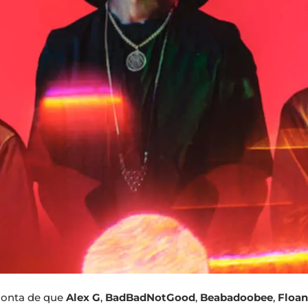
conta de que
Alex G
,
BadBadNotGood
,
Beabadoobee
,
Floan