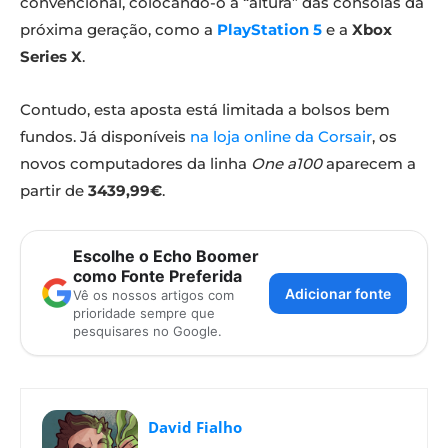
convencional, colocando-o à “altura” das consolas da
próxima geração, como a
PlayStation 5
e a
Xbox
Series X
.
Contudo, esta aposta está limitada a bolsos bem
fundos. Já disponíveis
na loja online da Corsair
, os
novos computadores da linha
One a100
aparecem a
partir de
3439,99€
.
Escolhe o Echo Boomer
como Fonte Preferida
Adicionar fonte
Vê os nossos artigos com
prioridade sempre que
pesquisares no Google.
David Fialho