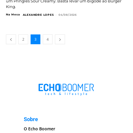
um Pringles Sour Creamy. Basta levar um bigode ao Burger
King.
Na Mesa
ALEXANDRE LOPES
-
04/08/2026
2
3
4
Sobre
O Echo Boomer